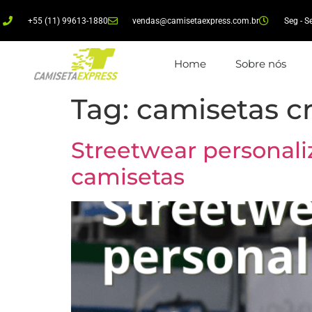
+55 (11) 99613-1880
vendas@camisetaexpress.com.br
Seg - S
Home
Sobre nós
Tag:
camisetas cr
Streetwear personali
camisetas