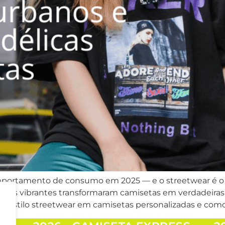
portamento de consumo em 2025 — e o streetwear é o r
 cores vibrantes transformaram camisetas em verdadeiras
 o estilo streetwear em camisetas personalizadas e como