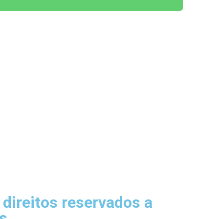
•
026 - CAMISETA EXPRESS
2026 - CAM
direitos reservados a
s