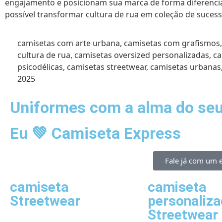
engajamento e posicionam sua marca de forma diferenciad
possível transformar cultura de rua em coleção de sucess
camisetas com arte urbana
,
camisetas com grafismos
cultura de rua
,
camisetas oversized personalizadas
,
ca
psicodélicas
,
camisetas streetwear
,
camisetas urbanas
2025
Uniformes com a alma do seu 
Eu 💚 Camiseta Express
Fale já com um e
camiseta
camiseta
Streetwear
personaliz
Streetwear