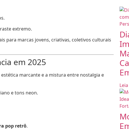
os.
traste extremo.
Di
s para marcas jovens, criativas, coletivos culturais
Im
Ma
ncia em 2025
Ca
Em
estética marcante e a mistura entre nostalgia e
Leia
 ciano e tons neon.
Mo
Em
ra pop retrô
.