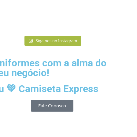
Siga-nos no Instagram
niformes com a alma do
eu negócio!​
u 💚 Camiseta Express
Fale Conosco