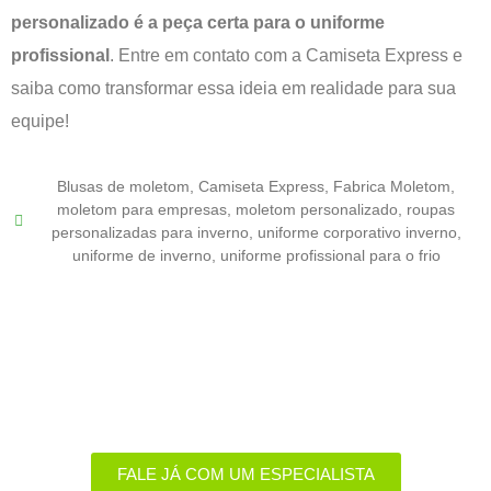
personalizado é a peça certa para o uniforme
profissional
. Entre em contato com a Camiseta Express e
saiba como transformar essa ideia em realidade para sua
equipe!
Blusas de moletom
,
Camiseta Express
,
Fabrica Moletom
,
moletom para empresas
,
moletom personalizado
,
roupas
personalizadas para inverno
,
uniforme corporativo inverno
,
uniforme de inverno
,
uniforme profissional para o frio
Uniformes com a alma do seu
negócio!​
Eu 💚 Camiseta Express
FALE JÁ COM UM ESPECIALISTA