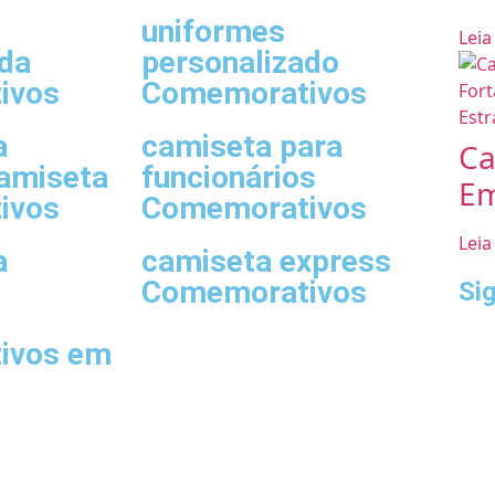
uniformes
Leia
ada
personalizado
ivos
Comemorativos
a
camiseta para
Ca
amiseta
funcionários
Em
ivos
Comemorativos
Leia
a
camiseta express
Comemorativos
Si
ivos em