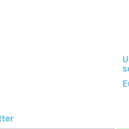
U
s
E
ter