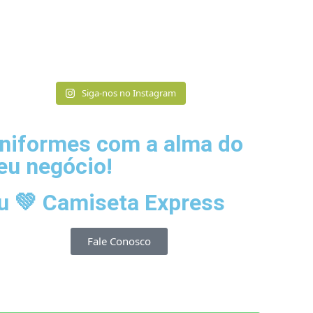
Siga-nos no Instagram
niformes com a alma do
eu negócio!​
u 💚 Camiseta Express
Fale Conosco