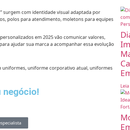
s” surgem com identidade visual adaptada por
tos, polos para atendimento, moletons para equipes
Di
 personalizados em 2025 vão comunicar valores,
Im
ta para ajudar sua marca a acompanhar essa evolução
Ma
Ca
m uniformes
,
uniforme corporativo atual
,
uniformes
Em
Leia
negócio!​
Mo
specialista
Em