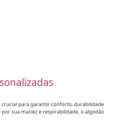
sonalizadas
crucial para garantir conforto, durabilidade
por sua maciez e respirabilidade, o algodão
•
 EXPRESS
2026 - CAMISETA EXPRESS
2