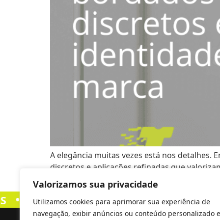
A elegância muitas vezes está nos detalhes.
discretos e aplicações refinadas que valori
transmitem sofisticação, profissionalismo e a
Valorizamos sua privacidade
•
•
2026 - CAMISETA EXPRESS
2026 
Utilizamos cookies para aprimorar sua experiência de
navegação, exibir anúncios ou conteúdo personalizado 