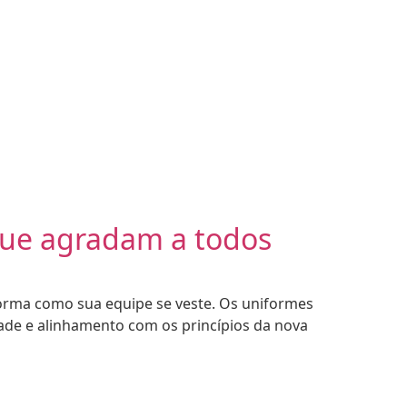
que agradam a todos
forma como sua equipe se veste. Os uniformes
ade e alinhamento com os princípios da nova
•
ESS
2026 - CAMISETA EXPRESS
2026 -