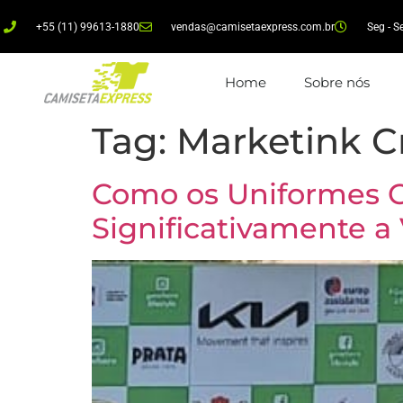
+55 (11) 99613-1880
vendas@camisetaexpress.com.br
Seg - S
Home
Sobre nós
Tag:
Marketink Cr
Como os Uniformes 
Significativamente a