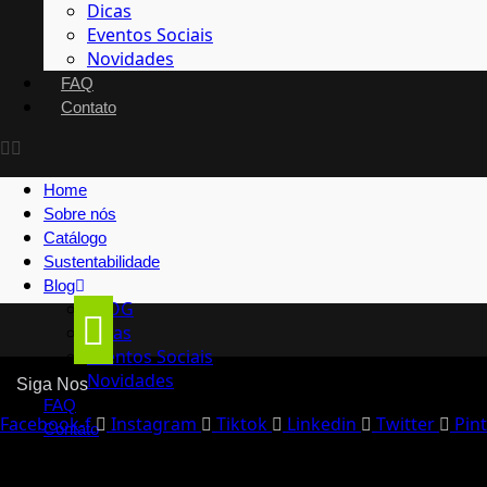
Dicas
Eventos Sociais
Novidades
FAQ
Contato
Home
Sobre nós
Catálogo
Sustentabilidade
Blog
BLOG
Dicas
Eventos Sociais
Novidades
Siga Nos
FAQ
Facebook-f
Instagram
Tiktok
Linkedin
Twitter
Pin
Contato