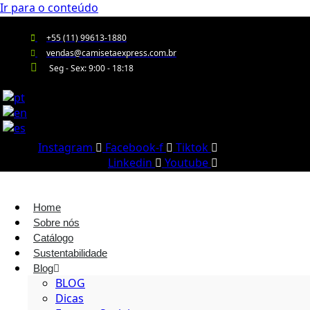
Ir para o conteúdo
+55 (11) 99613-1880
vendas@camisetaexpress.com.br
Seg - Sex: 9:00 - 18:18
Instagram
Facebook-f
Tiktok
Linkedin
Youtube
Home
Sobre nós
Catálogo
Sustentabilidade
Blog
BLOG
Dicas