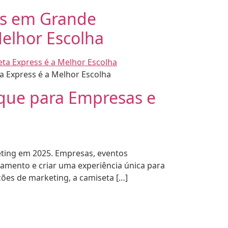
as em Grande
elhor Escolha
 Express é a Melhor Escolha
que para Empresas e
eting em 2025. Empresas, eventos
ajamento e criar uma experiência única para
ções de marketing, a camiseta […]
•
S
2026 - CAMISETA EXPRESS
2026 - C