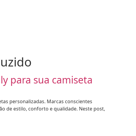
duzido
ly para sua camiseta
setas personalizadas. Marcas conscientes
 de estilo, conforto e qualidade. Neste post,
•
S
2026 - CAMISETA EXPRESS
2026 - C