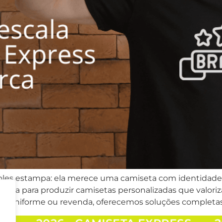
es estampa: ela merece uma camiseta com identidade, 
trutura para produzir camisetas personalizadas que valor
o, uniforme ou revenda, oferecemos soluções completa