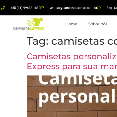
+55 (11) 99613-1880
vendas@camisetaexpress.com.br
Seg - S
Home
Sobre nós
Tag:
camisetas c
Camisetas personaliz
Express para sua ma