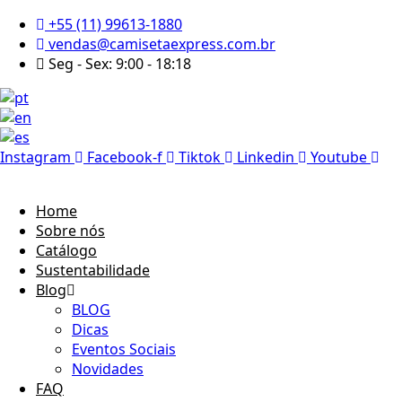
Ir
+55 (11) 99613-1880
para
vendas@camisetaexpress.com.br
o
Seg - Sex: 9:00 - 18:18
conteúdo
Instagram
Facebook-f
Tiktok
Linkedin
Youtube
Home
Sobre nós
Catálogo
Sustentabilidade
Blog
BLOG
Dicas
Eventos Sociais
Novidades
FAQ