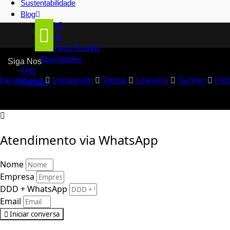
Sustentabilidade
Blog
BLOG
Dicas
Eventos Sociais
Novidades
Siga Nos
FAQ
Facebook-f
Instagram
Tiktok
Linkedin
Twitter
Pin
Contato
Atendimento via WhatsApp
Nome
Empresa
DDD + WhatsApp
Email
Iniciar conversa