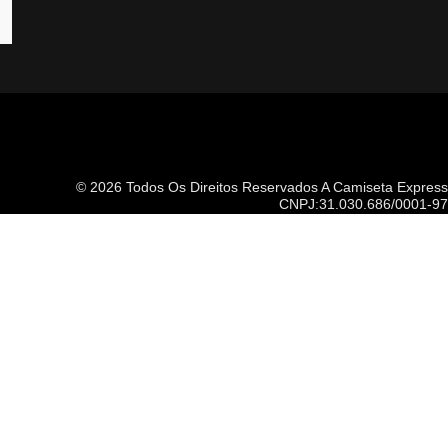
© 2026 Todos Os Direitos Reservados A
Camiseta Express
CNPJ:31.030.686/0001-97