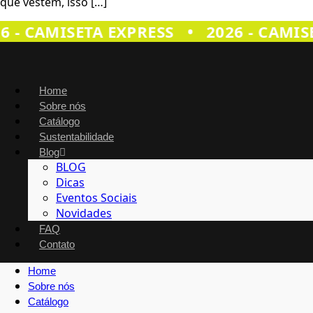
que vestem, isso […]
 - CAMISETA EXPRESS
•
2026 - CAMISE
Home
Sobre nós
Catálogo
Sustentabilidade
Blog
BLOG
Dicas
Eventos Sociais
Novidades
FAQ
Contato
Home
Sobre nós
Catálogo