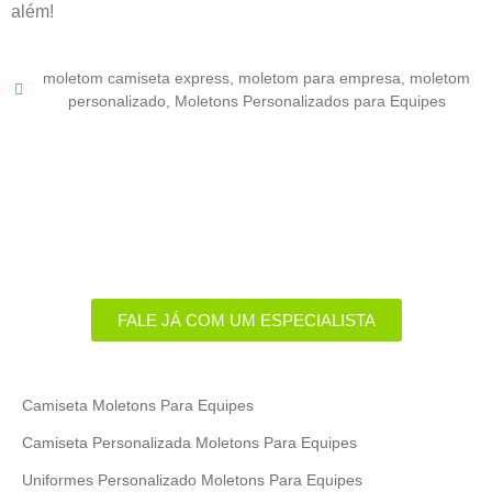
além!
moletom camiseta express
,
moletom para empresa
,
moletom
personalizado
,
Moletons Personalizados para Equipes
Uniformes com a alma do seu
negócio!​
Eu 💚 Camiseta Express
FALE JÁ COM UM ESPECIALISTA
Camiseta Moletons Para Equipes
Camiseta Personalizada Moletons Para Equipes
Uniformes Personalizado Moletons Para Equipes