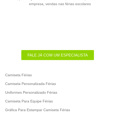
empresa
,
vendas nas férias escolares
Uniformes com a alma do seu
negócio!​
Eu 💚 Camiseta Express
FALE JÁ COM UM ESPECIALISTA
Camiseta Férias
Camiseta Personalizada Férias
Uniformes Personalizado Férias
Camiseta Para Equipe Férias
Gráfica Para Estampar Camiseta Férias