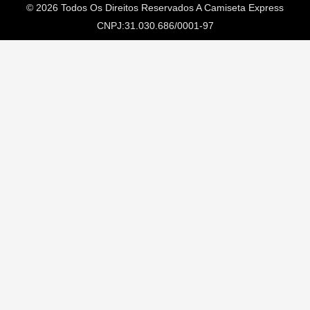
© 2026 Todos Os Direitos Reservados A
Camiseta Express
CNPJ:31.030.686/0001-97