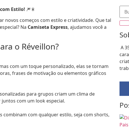
com Estilo!
🎆🎇
r novos começos com estilo e criatividade. Que tal
 especial? Na
Camiseta Express
, ajudamos você a
So
ara o Réveillon?
A 3
cara
cria
 mas com um toque personalizado, elas se tornam
trab
doras, frases de motivação ou elementos gráficos
rsonalizadas para grupos criam um clima de
 juntos com um look especial.
Po
as combinam com qualquer estilo, seja com shorts,