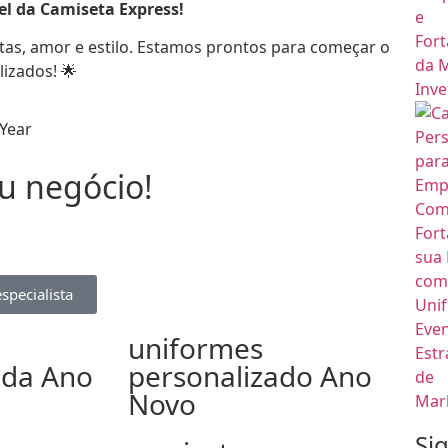
el da Camiseta Express!
stas, amor e estilo. Estamos prontos para começar o
izados! 🌟
Year
 negócio!​
specialista
uniformes
ada Ano
personalizado Ano
Novo
Si