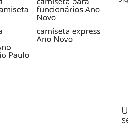
a
camiseta para
amiseta
funcionários Ano
Novo
a
camiseta express
Ano Novo
Ano
o Paulo
U
s