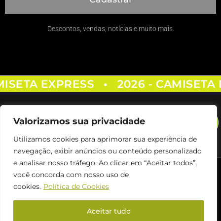
Descontos, vendas, notícias e muito mais.
MISETA EXPRESS
2026 - CAMISETA 
•
Valorizamos sua privacidade
Utilizamos cookies para aprimorar sua experiência de
navegação, exibir anúncios ou conteúdo personalizado
e analisar nosso tráfego. Ao clicar em “Aceitar todos”,
Siga Nos
você concorda com nosso uso de
cookies.
Política de Cookies
© 2026 Todos Os Direitos Reservados A
Camiseta Express
Aceitar tudo