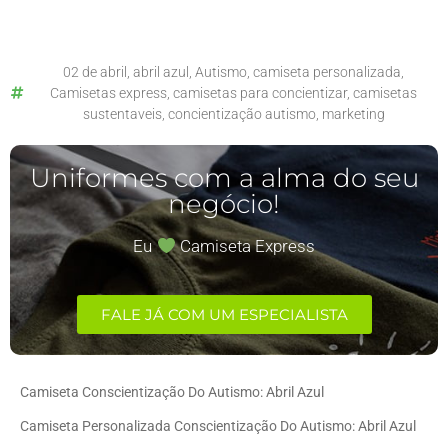
02 de abril
,
abril azul
,
Autismo
,
camiseta personalizada
,
Camisetas express
,
camisetas para concientizar
,
camisetas
sustentaveis
,
concientização autismo
,
marketing
Uniformes com a alma do seu
negócio!​
Eu
Camiseta Express
FALE JÁ COM UM ESPECIALISTA
Camiseta Conscientização Do Autismo: Abril Azul
Camiseta Personalizada Conscientização Do Autismo: Abril Azul