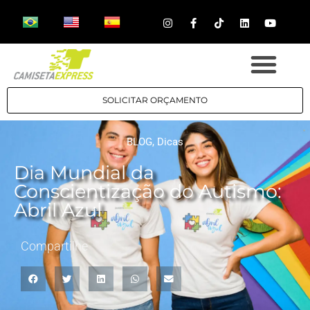
SOLICITAR ORÇAMENTO
BLOG
,
Dicas
Dia Mundial da
Conscientização do Autismo:
Abril Azul
Compartilhe