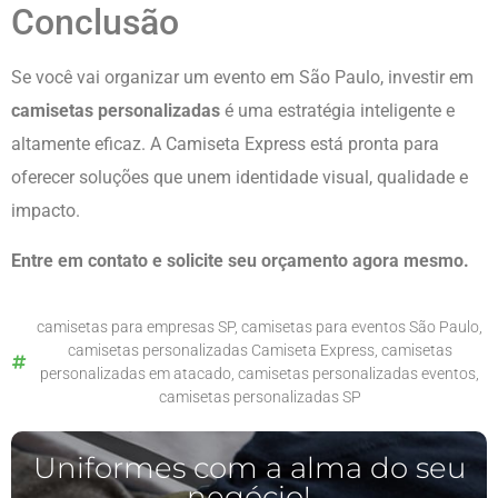
Conclusão
Se você vai organizar um evento em São Paulo, investir em
camisetas personalizadas
é uma estratégia inteligente e
altamente eficaz. A Camiseta Express está pronta para
oferecer soluções que unem identidade visual, qualidade e
impacto.
Entre em contato e solicite seu orçamento agora mesmo.
camisetas para empresas SP
,
camisetas para eventos São Paulo
,
camisetas personalizadas Camiseta Express
,
camisetas
personalizadas em atacado
,
camisetas personalizadas eventos
,
camisetas personalizadas SP
Uniformes com a alma do seu
negócio!​