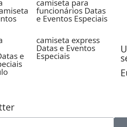
a
camiseta para
amiseta
funcionários Datas
entos
e Eventos Especiais
a
camiseta express
Datas e Eventos
U
Datas e
Especiais
s
eciais
lo
E
tter