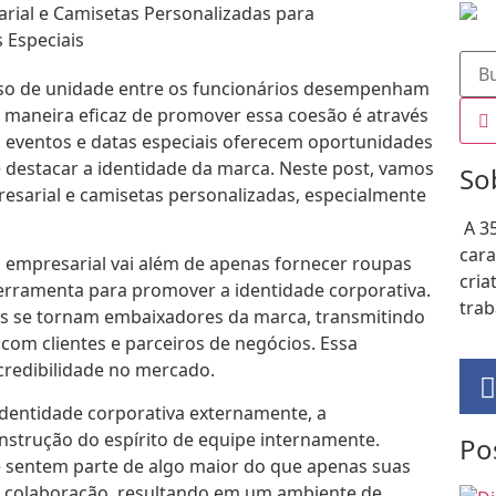
so de unidade entre os funcionários desempenham
aneira eficaz de promover essa coesão é através
, eventos e datas especiais oferecem oportunidades
e destacar a identidade da marca. Neste post, vamos
So
resarial e camisetas personalizadas, especialmente
A 3
cara
 empresarial vai além de apenas fornecer roupas
cria
erramenta para promover a identidade corporativa.
trab
s se tornam embaixadores da marca, transmitindo
com clientes e parceiros de negócios. Essa
 credibilidade no mercado.
dentidade corporativa externamente, a
strução do espírito de equipe internamente.
Po
 sentem parte de algo maior do que apenas suas
e colaboração, resultando em um ambiente de