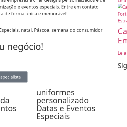
Leia
mização e eventos especiais. Entre em contato
a de forma única e memorável!
Ca
Especiais
,
natal
,
Páscoa
,
semana do consumidor
Em
 negócio!​
Leia
Si
specialista
uniformes
ada
personalizado
entos
Datas e Eventos
Especiais