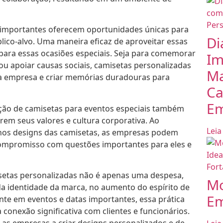
 importantes oferecem oportunidades únicas para
Di
ico-alvo. Uma maneira eficaz de aproveitar essas
para essas ocasiões especiais. Seja para comemorar
Im
 ou apoiar causas sociais, camisetas personalizadas
Ma
a empresa e criar memórias duradouras para
Ca
Em
ção de camisetas para eventos especiais também
em seus valores e cultura corporativa. Ao
Leia
 nos designs das camisetas, as empresas podem
compromisso com questões importantes para eles e
isetas personalizadas não é apenas uma despesa,
Mo
a identidade da marca, no aumento do espírito de
Em
nte em eventos e datas importantes, essa prática
conexão significativa com clientes e funcionários.
s empresas a criar designs personalizados e de