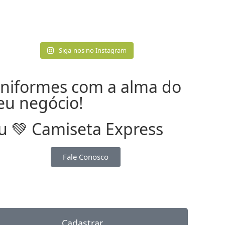
Siga-nos no Instagram
niformes com a alma do
eu negócio!​
u 💚 Camiseta Express
Fale Conosco
Cadastrar